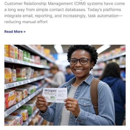
Customer Relationship Management (CRM) systems have come
a long way from simple contact databases. Today’s platforms
integrate email, reporting, and increasingly, task automation—
reducing manual effort
Read More »