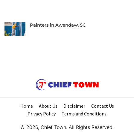
Painters in Awendaw, SC
Home
About Us
Disclaimer
Contact Us
Privacy Policy
Terms and Conditions
© 2026, Chief Town. All Rights Reserved.